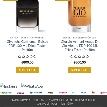
ERKEK TESTER PARFÜMLERI
ERKEK TESTER PARFÜMLERI
Givenchy Gentleman Boisee
Giorgio Armani Acqua Di
EDP 100 ML Erkek Tester
Gio Absolu EDP 100 ML
Parfüm
Erkek Tester Parfüm
5
5
₺
800,00
₺
800,00
üzerinden
üzerinden
0
0
SEPETE EKLE
SEPETE EKLE
oy
oy
aldı
aldı
HAKKIMIZDA
KULLANIM ŞARTLARI
GIZLILIK POLITIKASI
İADE POLITIKASI
İLETIŞIM