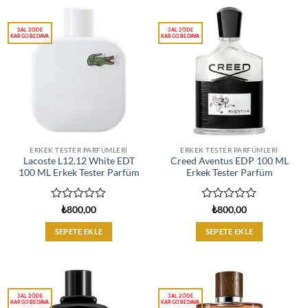
ERKEK TESTER PARFÜMLERI
ERKEK TESTER PARFÜMLERI
Lacoste L12.12 White EDT
Creed Aventus EDP 100 ML
100 ML Erkek Tester Parfüm
Erkek Tester Parfüm
5
5
₺
800,00
₺
800,00
üzerinden
üzerinden
0
0
SEPETE EKLE
SEPETE EKLE
oy
oy
aldı
aldı