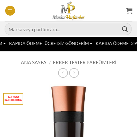
İçeriğe
atla
Ara:
M •
KAPIDA ÖDEME
ÜCRETSİZ GÖNDERİM •
KAPIDA ÖDEME
3 P
ANA SAYFA
/
ERKEK TESTER PARFÜMLERI