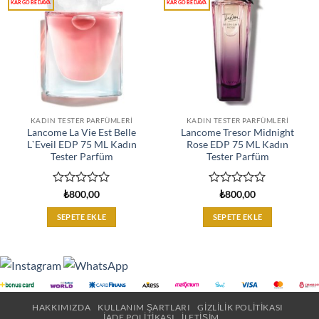
KADIN TESTER PARFÜMLERI
KADIN TESTER PARFÜMLERI
Lancome La Vie Est Belle
Lancome Tresor Midnight
L`Eveil EDP 75 ML Kadın
Rose EDP 75 ML Kadın
Tester Parfüm
Tester Parfüm
5
5
₺
800,00
₺
800,00
üzerinden
üzerinden
0
0
SEPETE EKLE
SEPETE EKLE
oy
oy
aldı
aldı
HAKKIMIZDA
KULLANIM ŞARTLARI
GIZLILIK POLITIKASI
İADE POLITIKASI
İLETIŞIM