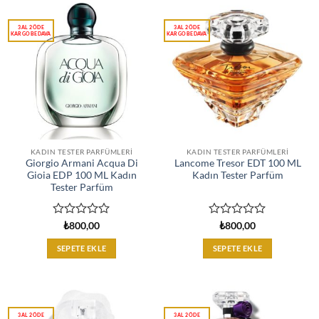
KADIN TESTER PARFÜMLERI
KADIN TESTER PARFÜMLERI
Giorgio Armani Acqua Di
Lancome Tresor EDT 100 ML
Gioia EDP 100 ML Kadın
Kadın Tester Parfüm
Tester Parfüm
5
5
₺
800,00
₺
800,00
üzerinden
üzerinden
0
0
SEPETE EKLE
SEPETE EKLE
oy
oy
aldı
aldı