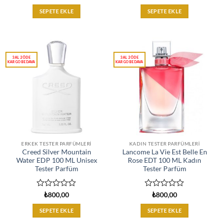
üzerinden
üzerinden
0
0
SEPETE EKLE
SEPETE EKLE
oy
oy
aldı
aldı
ERKEK TESTER PARFÜMLERI
KADIN TESTER PARFÜMLERI
Creed Silver Mountain
Lancome La Vie Est Belle En
Water EDP 100 ML Unisex
Rose EDT 100 ML Kadın
Tester Parfüm
Tester Parfüm
5
5
₺
800,00
₺
800,00
üzerinden
üzerinden
0
0
SEPETE EKLE
SEPETE EKLE
oy
oy