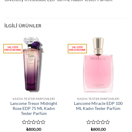
İLGILI ÜRÜNLER
KADIN TESTER PARFÜMLERI
KADIN TESTER PARFÜMLERI
Lancome Tresor Midnight
Lancome Miracle EDP 100
Rose EDP 75 ML Kadın
ML Kadın Tester Parfüm
Tester Parfüm
5
5
₺
800,00
₺
800,00