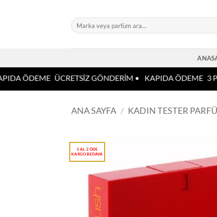
İçeriğe
atla
Ara:
ANAS
PIDA ÖDEME
ÜCRETSİZ GÖNDERİM •
KAPIDA ÖDEME
3 P
ANA SAYFA
/
KADIN TESTER PARF