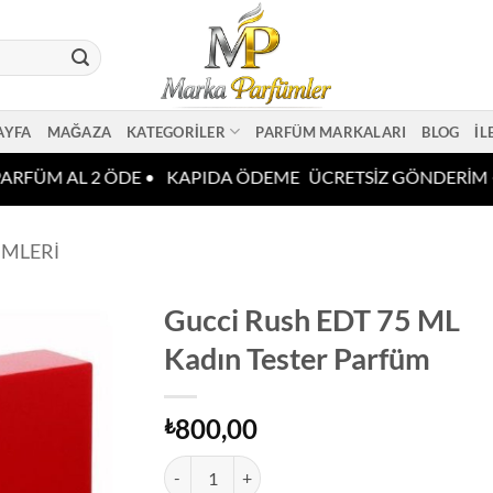
AYFA
MAĞAZA
KATEGORILER
PARFÜM MARKALARI
BLOG
İL
ARFÜM AL 2 ÖDE •
KAPIDA ÖDEME
ÜCRETSİZ GÖNDERİM •
ÜMLERI
Gucci Rush EDT 75 ML
Kadın Tester Parfüm
800,00
₺
Gucci Rush EDT 75 ML Kadın Tester Parfüm ade