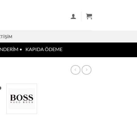
ETIŞIM
DERİM •
KAPIDA ÖDEME
P
 adet