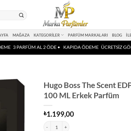
AYFA
MAĞAZA
KATEGORILER
PARFÜM MARKALARI
BLOG
İL
EME
3 PARFÜM AL 2 ÖDE •
KAPIDA ÖDEME
ÜCRETSİZ GÖN
Hugo Boss The Scent ED
100 ML Erkek Parfüm
1.199,00
₺
Hugo Boss The Scent EDP 100 ML Erkek Parfüm