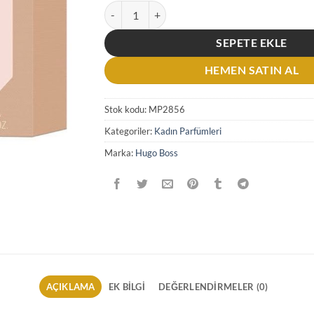
Hugo Boss The Scent For Her EDT 100 ML Kadın
SEPETE EKLE
HEMEN SATIN AL
Stok kodu:
MP2856
Kategoriler:
Kadın Parfümleri
Marka:
Hugo Boss
AÇIKLAMA
EK BILGI
DEĞERLENDIRMELER (0)