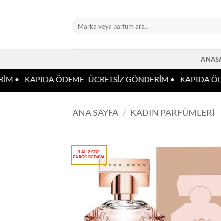
İçeriğe
atla
Ara:
ANAS
İM •
KAPIDA ÖDEME
ÜCRETSİZ GÖNDERİM •
KAPIDA ÖD
ANA SAYFA
/
KADIN PARFÜMLERI