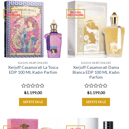
KADIN PARFÜMLERI
KADIN PARFÜMLERI
Xerjoff Casamorati La Tosca
Xerjoff Casamorati Dama
EDP 100 ML Kadın Parfüm
Bianca EDP 100 ML Kadın
Parfüm
5
5
₺
1.199,00
₺
1.199,00
üzerinden
üzerinden
0
0
SEPETE EKLE
SEPETE EKLE
oy
oy
aldı
aldı