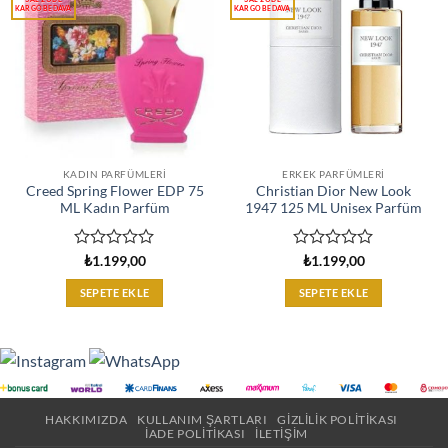
KADIN PARFÜMLERI
ERKEK PARFÜMLERI
Creed Spring Flower EDP 75
Christian Dior New Look
ML Kadın Parfüm
1947 125 ML Unisex Parfüm
5
5
₺
1.199,00
₺
1.199,00
üzerinden
üzerinden
0
0
SEPETE EKLE
SEPETE EKLE
oy
oy
aldı
aldı
HAKKIMIZDA
KULLANIM ŞARTLARI
GIZLILIK POLITIKASI
İADE POLITIKASI
İLETIŞIM