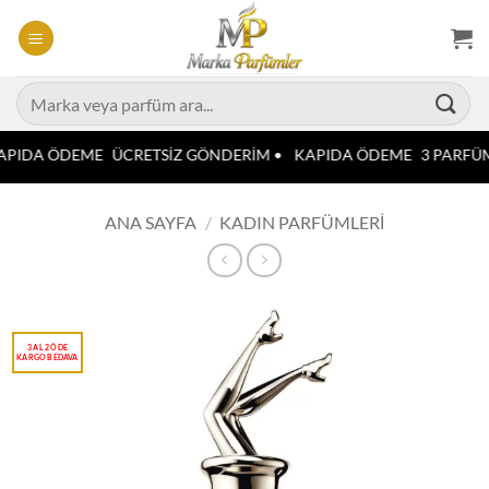
İçeriğe
atla
Ara:
PIDA ÖDEME
ÜCRETSİZ GÖNDERİM •
KAPIDA ÖDEME
3 PARFÜM
ANA SAYFA
/
KADIN PARFÜMLERI