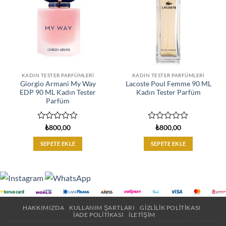
KADIN TESTER PARFÜMLERI
KADIN TESTER PARFÜMLERI
Giorgio Armani My Way
Lacoste Poul Femme 90 ML
EDP 90 ML Kadın Tester
Kadın Tester Parfüm
Parfüm
5
5
₺
800,00
₺
800,00
üzerinden
üzerinden
0
0
SEPETE EKLE
SEPETE EKLE
oy
oy
aldı
aldı
HAKKIMIZDA
KULLANIM ŞARTLARI
GIZLILIK POLITIKASI
İADE POLITIKASI
İLETIŞIM