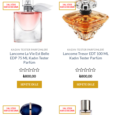
KADIN TESTER PARFÜMLERI
KADIN TESTER PARFÜMLERI
Lancome La Vie Est Belle
Lancome Tresor EDT 100 ML
EDP 75 ML Kadın Tester
Kadın Tester Parfüm
Parfüm
5
5
₺
800,00
₺
800,00
üzerinden
üzerinden
0
0
SEPETE EKLE
SEPETE EKLE
oy
oy
aldı
aldı