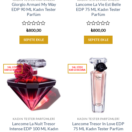
Giorgio Armani My Way
Lancome La Vie Est Belle
EDP 90 ML Kadın Tester
EDP 75 ML Kadın Tester
Parfüm
Parfüm
5
5
₺
800,00
₺
800,00
üzerinden
üzerinden
0
0
SEPETE EKLE
SEPETE EKLE
oy
oy
aldı
aldı
KADIN TESTER PARFÜMLERI
KADIN TESTER PARFÜMLERI
Lancome La Nuit Tresor
Lancome Tresor In Love EDP
Intense EDP 100 ML Kadın
75 ML Kadın Tester Parfüm