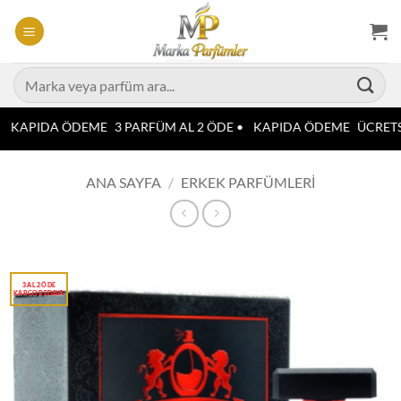
İçeriğe
atla
Ara:
KAPIDA ÖDEME
3 PARFÜM AL 2 ÖDE •
KAPIDA ÖDEME
ÜCRETS
ANA SAYFA
/
ERKEK PARFÜMLERI