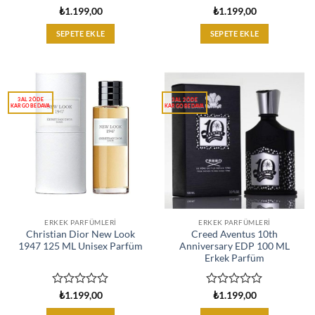
5
5
₺
1.199,00
₺
1.199,00
üzerinden
üzerinden
0
0
SEPETE EKLE
SEPETE EKLE
oy
oy
aldı
aldı
ERKEK PARFÜMLERI
ERKEK PARFÜMLERI
Christian Dior New Look
Creed Aventus 10th
1947 125 ML Unisex Parfüm
Anniversary EDP 100 ML
Erkek Parfüm
5
5
₺
1.199,00
₺
1.199,00
üzerinden
üzerinden