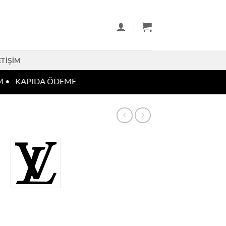
ETIŞIM
 •
KAPIDA ÖDEME