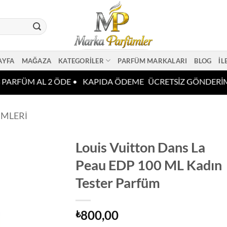
AYFA
MAĞAZA
KATEGORILER
PARFÜM MARKALARI
BLOG
İL
PARFÜM AL 2 ÖDE •
KAPIDA ÖDEME
ÜCRETSİZ GÖNDERİM
ÜMLERI
Louis Vuitton Dans La
Peau EDP 100 ML Kadın
Tester Parfüm
800,00
₺