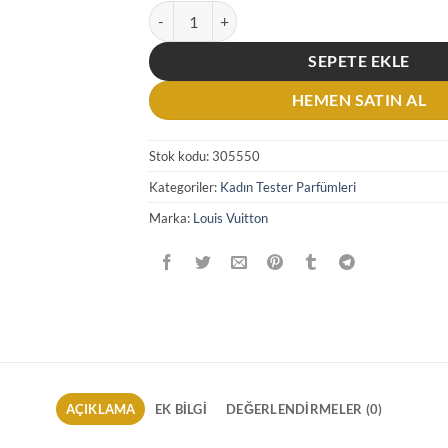
Louis Vuitton Dans La Peau EDP 100 ML Kadın T
SEPETE EKLE
HEMEN SATIN AL
Stok kodu:
305550
Kategoriler:
Kadın Tester Parfümleri
Marka:
Louis Vuitton
AÇIKLAMA
EK BILGI
DEĞERLENDIRMELER (0)