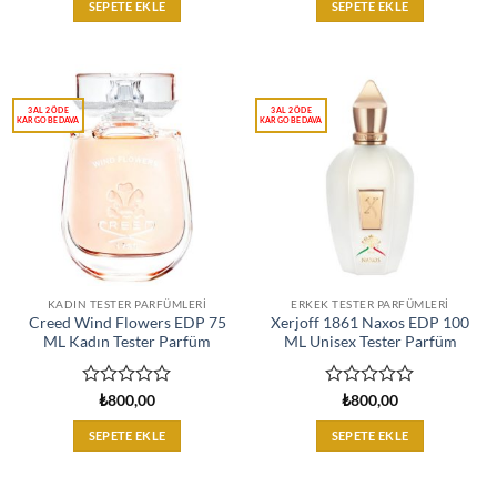
0
0
SEPETE EKLE
SEPETE EKLE
oy
oy
aldı
aldı
KADIN TESTER PARFÜMLERI
ERKEK TESTER PARFÜMLERI
Creed Wind Flowers EDP 75
Xerjoff 1861 Naxos EDP 100
ML Kadın Tester Parfüm
ML Unisex Tester Parfüm
5
5
₺
800,00
₺
800,00
üzerinden
üzerinden
0
0
SEPETE EKLE
SEPETE EKLE
oy
oy
aldı
aldı