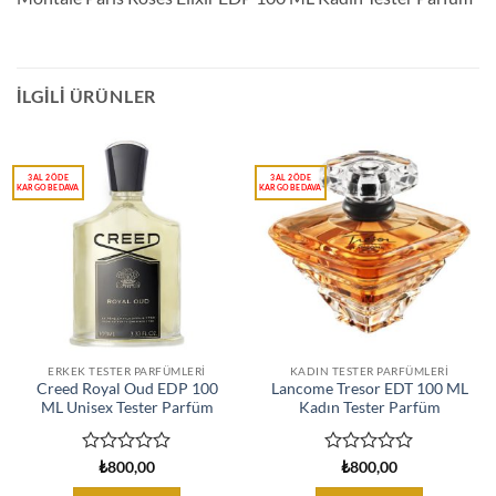
İLGILI ÜRÜNLER
ERKEK TESTER PARFÜMLERI
KADIN TESTER PARFÜMLERI
Creed Royal Oud EDP 100
Lancome Tresor EDT 100 ML
ML Unisex Tester Parfüm
Kadın Tester Parfüm
5
5
₺
800,00
₺
800,00
üzerinden
üzerinden