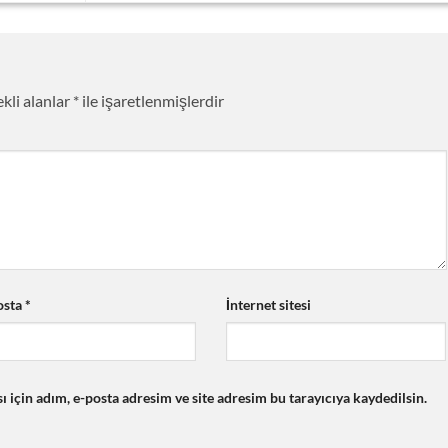
kli alanlar
*
ile işaretlenmişlerdir
osta
*
İnternet sitesi
için adım, e-posta adresim ve site adresim bu tarayıcıya kaydedilsin.