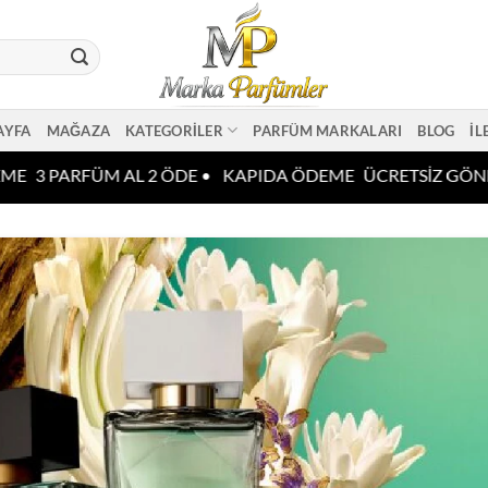
AYFA
MAĞAZA
KATEGORILER
PARFÜM MARKALARI
BLOG
İL
E
3 PARFÜM AL 2 ÖDE •
KAPIDA ÖDEME
ÜCRETSİZ GÖNDE