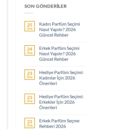
SON GÖNDERILER
Kadın Parfüm Seçimi
25
Oca
Nasıl Yapılır? 2026
Güncel Rehber
Yorum
yok
Erkek Parfüm Seçimi
24
Kadın
Parfüm
Oca
Nasıl Yapılır? 2026
Seçimi
Güncel Rehber
Nasıl
Yapılır?
Yorum
2026
yok
Güncel
Hediye Parfüm Seçimi:
23
Erkek
Rehber
Parfüm
Oca
Kadınlar İçin 2026
Seçimi
Önerileri
Nasıl
Yapılır?
Yorum
2026
yok
Güncel
Hediye Parfüm Seçimi:
23
Hediye
Rehber
Parfüm
Oca
Erkekler İçin 2026
Seçimi:
Önerileri
Kadınlar
İçin
Yorum
2026
yok
Önerileri
Erkek Parfüm Seçme
22
Hediye
Parfüm
Oca
Rehberi 2026
Seçimi: