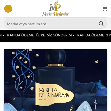
İçeriğe
atla
Ara:
 •
KAPIDA ÖDEME
ÜCRETSİZ GÖNDERİM •
KAPIDA ÖDEME
3 P