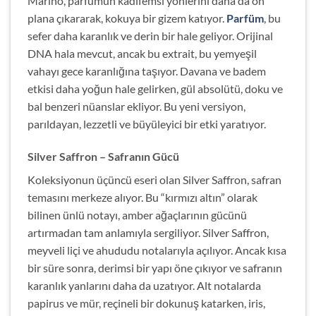
Marino, parfümün kadifemsi yönlerini daha da ön
plana çıkararak, kokuya bir gizem katıyor.
Parfüm
, bu
sefer daha karanlık ve derin bir hale geliyor. Orijinal
DNA hala mevcut, ancak bu extrait, bu yemyeşil
vahayı gece karanlığına taşıyor. Davana ve badem
etkisi daha yoğun hale gelirken, gül absolütü, doku ve
bal benzeri nüanslar ekliyor. Bu yeni versiyon,
parıldayan, lezzetli ve büyüleyici bir etki yaratıyor.
Silver Saffron
– Safranın Gücü
Koleksiyonun üçüncü eseri olan Silver Saffron, safran
temasını merkeze alıyor. Bu “kırmızı altın” olarak
bilinen ünlü notayı, amber ağaçlarının gücünü
artırmadan tam anlamıyla sergiliyor. Silver Saffron,
meyveli liçi ve ahududu notalarıyla açılıyor. Ancak kısa
bir süre sonra, derimsi bir yapı öne çıkıyor ve safranın
karanlık yanlarını daha da uzatıyor. Alt notalarda
papirus ve mür, reçineli bir dokunuş katarken, iris,