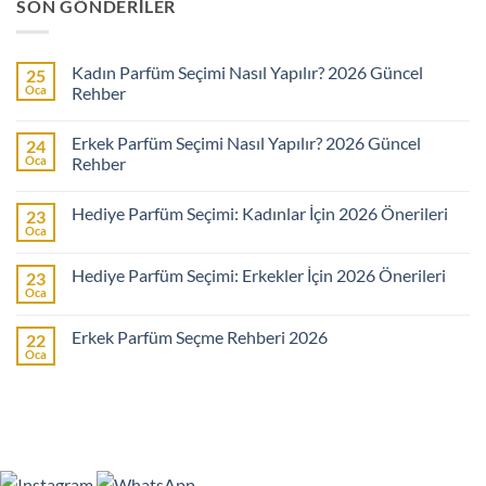
SON GÖNDERILER
Kadın Parfüm Seçimi Nasıl Yapılır? 2026 Güncel
25
Oca
Rehber
Yorum
yok
Erkek Parfüm Seçimi Nasıl Yapılır? 2026 Güncel
24
Kadın
Parfüm
Oca
Rehber
Seçimi
Nasıl
Yorum
Yapılır?
yok
Hediye Parfüm Seçimi: Kadınlar İçin 2026 Önerileri
23
2026
Erkek
Güncel
Parfüm
Oca
Yorum
Rehber
Seçimi
yok
Nasıl
Hediye
Yapılır?
Hediye Parfüm Seçimi: Erkekler İçin 2026 Önerileri
23
Parfüm
2026
Seçimi:
Oca
Güncel
Yorum
Kadınlar
Rehber
yok
İçin
Hediye
2026
Erkek Parfüm Seçme Rehberi 2026
22
Parfüm
Önerileri
Seçimi:
Oca
Yorum
Erkekler
yok
İçin
Erkek
2026
Parfüm
Önerileri
Seçme
Rehberi
2026