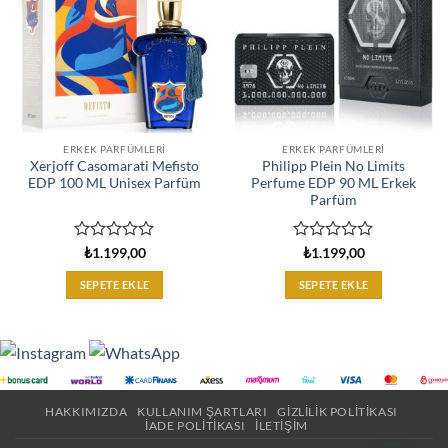
ERKEK PARFÜMLERI
ERKEK PARFÜMLERI
Xerjoff Casomarati Mefisto
Philipp Plein No Limits
EDP 100 ML Unisex Parfüm
Perfume EDP 90 ML Erkek
Parfüm
5
5
₺
1.199,00
₺
1.199,00
üzerinden
üzerinden
0
0
SEPETE EKLE
SEPETE EKLE
oy
oy
aldı
aldı
HAKKIMIZDA
KULLANIM ŞARTLARI
GIZLILIK POLITIKASI
İADE POLITIKASI
İLETIŞIM