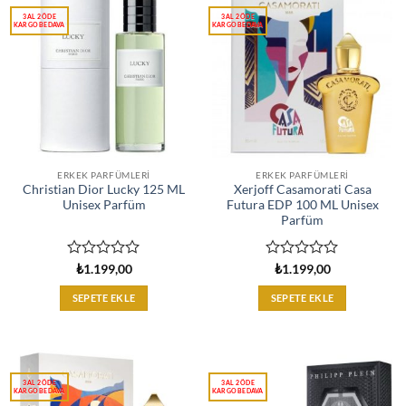
ERKEK PARFÜMLERI
ERKEK PARFÜMLERI
Christian Dior Lucky 125 ML
Xerjoff Casamorati Casa
Unisex Parfüm
Futura EDP 100 ML Unisex
Parfüm
5
5
₺
1.199,00
₺
1.199,00
üzerinden
üzerinden
0
0
SEPETE EKLE
SEPETE EKLE
oy
oy
aldı
aldı