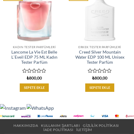
KADIN TESTER PARFÜMLERI
ERKEK TESTER PARFÜMLERI
Lancome La Vie Est Belle
Creed Silver Mountain
L`Eveil EDP 75 ML Kadın
Water EDP 100 ML Unisex
Tester Parfüm
Tester Parfüm
5
5
₺
800,00
₺
800,00
üzerinden
üzerinden
0
0
SEPETE EKLE
SEPETE EKLE
oy
oy
aldı
aldı
HAKKIMIZDA
KULLANIM ŞARTLARI
GIZLILIK POLITIKASI
İADE POLITIKASI
İLETIŞIM