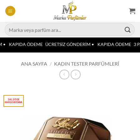
İçeriğe
atla
Ara:
 •
KAPIDA ÖDEME
ÜCRETSİZ GÖNDERİM •
KAPIDA ÖDEME
3 P
ANA SAYFA
/
KADIN TESTER PARFÜMLERI