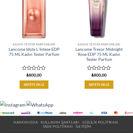
KADIN TESTER PARFÜMLERI
KADIN TESTER PARFÜMLERI
Lancome Idole L`Intese EDP
Lancome Tresor Midnight
75 ML Kadın Tester Parfüm
Rose EDP 75 ML Kadın
Tester Parfüm
5
5
₺
800,00
₺
800,00
üzerinden
üzerinden
0
0
SEPETE EKLE
SEPETE EKLE
oy
oy
aldı
aldı
HAKKIMIZDA
KULLANIM ŞARTLARI
GIZLILIK POLITIKASI
İADE POLITIKASI
İLETIŞIM