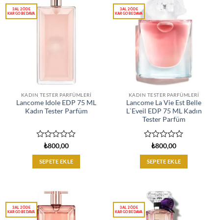
KADIN TESTER PARFÜMLERI
KADIN TESTER PARFÜMLERI
Lancome Idole EDP 75 ML
Lancome La Vie Est Belle
Kadın Tester Parfüm
L`Eveil EDP 75 ML Kadın
Tester Parfüm
5
5
₺
800,00
₺
800,00
üzerinden
üzerinden
0
0
SEPETE EKLE
SEPETE EKLE
oy
oy
aldı
aldı