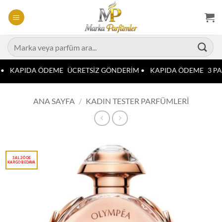
İçeriğe
atla
Ara:
•
KAPIDA ÖDEME
ÜCRETSİZ GÖNDERİM •
KAPIDA ÖDEME
3 PA
ANA SAYFA
/
KADIN TESTER PARFÜMLERI