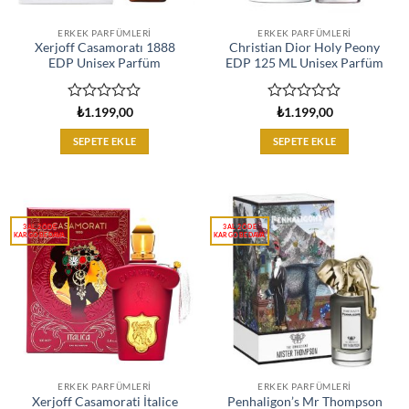
ERKEK PARFÜMLERI
ERKEK PARFÜMLERI
Xerjoff Casamoratı 1888
Christian Dior Holy Peony
EDP Unisex Parfüm
EDP 125 ML Unisex Parfüm
5
5
₺
1.199,00
₺
1.199,00
üzerinden
üzerinden
0
0
SEPETE EKLE
SEPETE EKLE
oy
oy
aldı
aldı
ERKEK PARFÜMLERI
ERKEK PARFÜMLERI
Xerjoff Casamorati İtalice
Penhaligon’s Mr Thompson