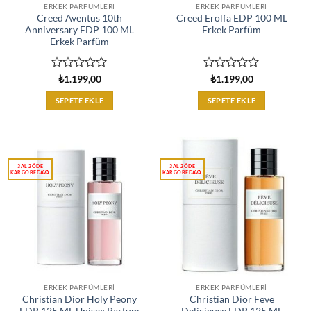
ERKEK PARFÜMLERI
ERKEK PARFÜMLERI
Creed Aventus 10th
Creed Erolfa EDP 100 ML
Anniversary EDP 100 ML
Erkek Parfüm
Erkek Parfüm
5
5
₺
1.199,00
₺
1.199,00
üzerinden
üzerinden
0
0
SEPETE EKLE
SEPETE EKLE
oy
oy
aldı
aldı
ERKEK PARFÜMLERI
ERKEK PARFÜMLERI
Christian Dior Holy Peony
Christian Dior Feve
EDP 125 ML Unisex Parfüm
Delicieuse EDP 125 ML