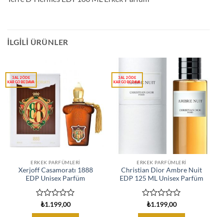
İLGILI ÜRÜNLER
ERKEK PARFÜMLERI
ERKEK PARFÜMLERI
Xerjoff Casamoratı 1888
Christian Dior Ambre Nuit
EDP Unisex Parfüm
EDP 125 ML Unisex Parfüm
5
5
₺
1.199,00
₺
1.199,00
üzerinden
üzerinden