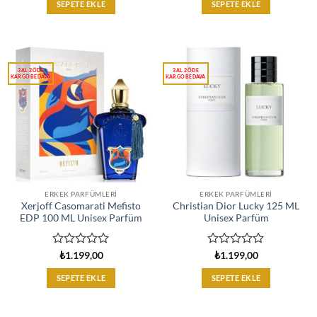
0
0
SEPETE EKLE
SEPETE EKLE
oy
oy
aldı
aldı
ERKEK PARFÜMLERI
ERKEK PARFÜMLERI
Xerjoff Casomarati Mefisto
Christian Dior Lucky 125 ML
EDP 100 ML Unisex Parfüm
Unisex Parfüm
5
5
₺
1.199,00
₺
1.199,00
üzerinden
üzerinden
0
0
SEPETE EKLE
SEPETE EKLE
oy
oy
aldı
aldı