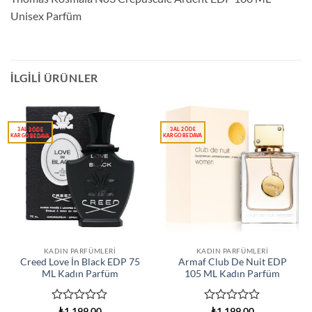
Unisex Parfüm
İLGILI ÜRÜNLER
KADIN PARFÜMLERI
KADIN PARFÜMLERI
Creed Love İn Black EDP 75
Armaf Club De Nuit EDP
ML Kadın Parfüm
105 ML Kadın Parfüm
5
5
₺
1.199,00
₺
1.199,00