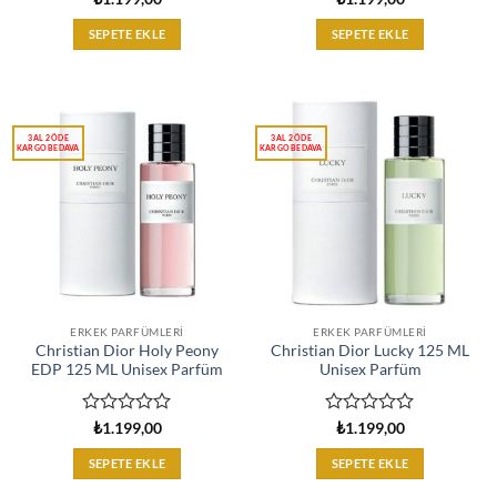
üzerinden
üzerinden
0
0
SEPETE EKLE
SEPETE EKLE
oy
oy
aldı
aldı
ERKEK PARFÜMLERI
ERKEK PARFÜMLERI
Christian Dior Holy Peony
Christian Dior Lucky 125 ML
EDP 125 ML Unisex Parfüm
Unisex Parfüm
5
5
₺
1.199,00
₺
1.199,00
üzerinden
üzerinden
0
0
SEPETE EKLE
SEPETE EKLE
oy
oy