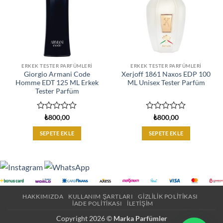
ERKEK TESTER PARFÜMLERI
ERKEK TESTER PARFÜMLERI
Giorgio Armani Code
Xerjoff 1861 Naxos EDP 100
Homme EDT 125 ML Erkek
ML Unisex Tester Parfüm
Tester Parfüm
5
5
₺
800,00
₺
800,00
üzerinden
üzerinden
0
0
SEPETE EKLE
SEPETE EKLE
oy
oy
aldı
aldı
HAKKIMIZDA
KULLANIM ŞARTLARI
GIZLILIK POLITIKASI
İADE POLITIKASI
İLETIŞIM
Copyright 2026 ©
Marka Parfümler