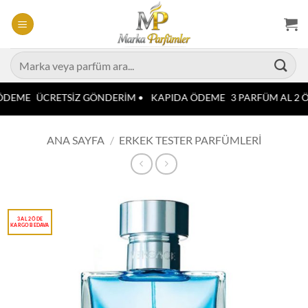
İçeriğe
atla
Ara:
ÖDEME
ÜCRETSİZ GÖNDERİM •
KAPIDA ÖDEME
3 PARFÜM AL 2 Ö
ANA SAYFA
/
ERKEK TESTER PARFÜMLERI