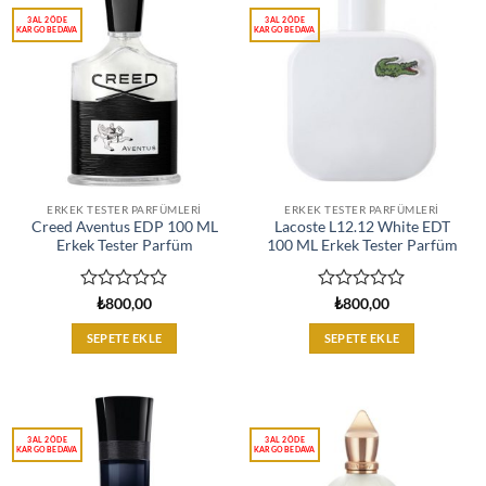
ERKEK TESTER PARFÜMLERI
ERKEK TESTER PARFÜMLERI
Creed Aventus EDP 100 ML
Lacoste L12.12 White EDT
Erkek Tester Parfüm
100 ML Erkek Tester Parfüm
5
5
₺
800,00
₺
800,00
üzerinden
üzerinden
0
0
SEPETE EKLE
SEPETE EKLE
oy
oy
aldı
aldı