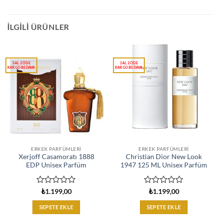
İLGILI ÜRÜNLER
ERKEK PARFÜMLERI
ERKEK PARFÜMLERI
Xerjoff Casamoratı 1888
Christian Dior New Look
EDP Unisex Parfüm
1947 125 ML Unisex Parfüm
5
5
₺
1.199,00
₺
1.199,00
üzerinden
üzerinden
0
0
SEPETE EKLE
SEPETE EKLE
oy
oy