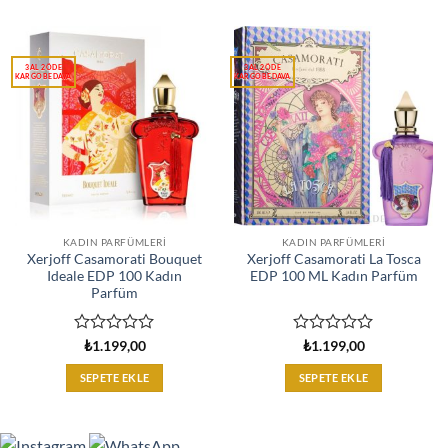
aldı
aldı
KADIN PARFÜMLERI
KADIN PARFÜMLERI
Xerjoff Casamorati Bouquet
Xerjoff Casamorati La Tosca
Ideale EDP 100 Kadın
EDP 100 ML Kadın Parfüm
Parfüm
5
5
₺
1.199,00
₺
1.199,00
üzerinden
üzerinden
0
0
SEPETE EKLE
SEPETE EKLE
oy
oy
aldı
aldı