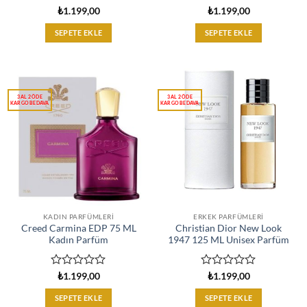
5
5
₺
1.199,00
₺
1.199,00
üzerinden
üzerinden
0
0
SEPETE EKLE
SEPETE EKLE
oy
oy
aldı
aldı
KADIN PARFÜMLERI
ERKEK PARFÜMLERI
Creed Carmina EDP 75 ML
Christian Dior New Look
Kadın Parfüm
1947 125 ML Unisex Parfüm
5
5
₺
1.199,00
₺
1.199,00
üzerinden
üzerinden
0
0
SEPETE EKLE
SEPETE EKLE