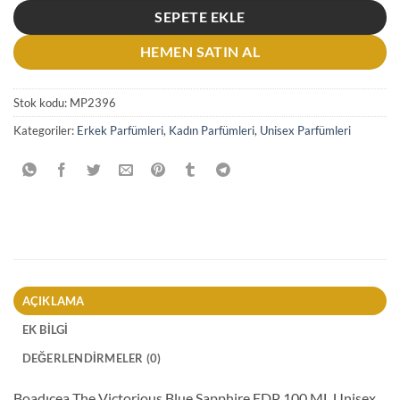
SEPETE EKLE
HEMEN SATIN AL
Stok kodu:
MP2396
Kategoriler:
Erkek Parfümleri
,
Kadın Parfümleri
,
Unisex Parfümleri
AÇIKLAMA
EK BILGI
DEĞERLENDIRMELER (0)
Boadıcea The Victorious Blue Sapphire EDP 100 ML Unisex