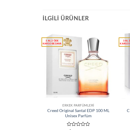
İLGILI ÜRÜNLER
ERKEK PARFÜMLERI
Creed Original Santal EDP 100 ML
C
Unisex Parfüm