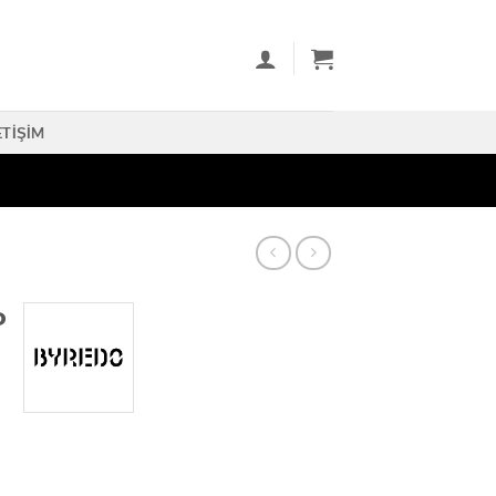
ETIŞIM
P
 adet