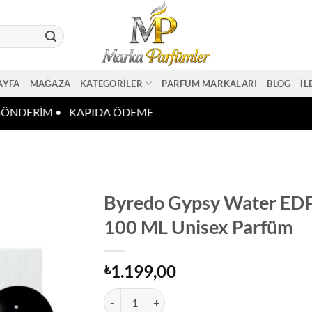
AYFA
MAĞAZA
KATEGORILER
PARFÜM MARKALARI
BLOG
İL
ÖNDERİM •
KAPIDA ÖDEME
Byredo Gypsy Water ED
100 ML Unisex Parfüm
1.199,00
₺
Byredo Gypsy Water EDP 100 ML Unisex Parfüm