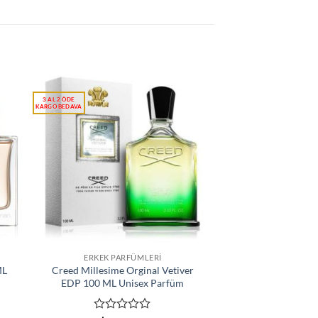
ERKEK PARFÜMLERI
ML
Creed Millesime Orginal Vetiver
EDP 100 ML Unisex Parfüm