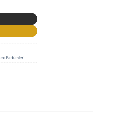
arfüm adet
sex Parfümleri