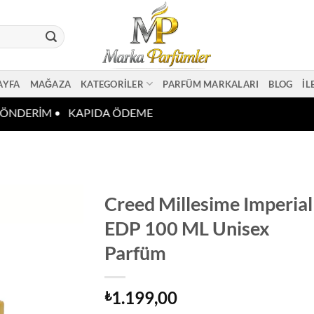
AYFA
MAĞAZA
KATEGORILER
PARFÜM MARKALARI
BLOG
İL
ÖNDERİM •
KAPIDA ÖDEME
Creed Millesime Imperial
EDP 100 ML Unisex
Parfüm
1.199,00
₺