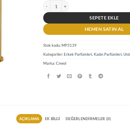
Creed Millesime Imperial EDP 100 ML Unisex P
SEPETE EKLE
HEMEN SATIN AL
Stok kodu:
MP3139
Kategoriler:
Erkek Parfümleri
,
Kadın Parfümleri
,
Uni
Marka:
Creed
AÇIKLAMA
EK BILGI
DEĞERLENDIRMELER (0)