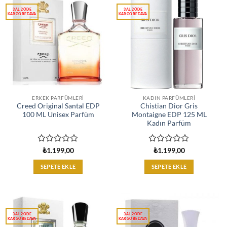
ERKEK PARFÜMLERI
KADIN PARFÜMLERI
Creed Original Santal EDP
Chistian Dior Gris
100 ML Unisex Parfüm
Montaigne EDP 125 ML
Kadın Parfüm
5
5
₺
1.199,00
₺
1.199,00
üzerinden
üzerinden
0
0
SEPETE EKLE
SEPETE EKLE
oy
oy
aldı
aldı