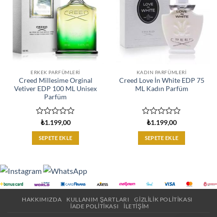
ERKEK PARFÜMLERI
KADIN PARFÜMLERI
Creed Millesime Orginal
Creed Love İn White EDP 75
Vetiver EDP 100 ML Unisex
ML Kadın Parfüm
Parfüm
5
5
₺
1.199,00
₺
1.199,00
üzerinden
üzerinden
0
0
SEPETE EKLE
SEPETE EKLE
oy
oy
aldı
aldı
HAKKIMIZDA
KULLANIM ŞARTLARI
GIZLILIK POLITIKASI
İADE POLITIKASI
İLETIŞIM