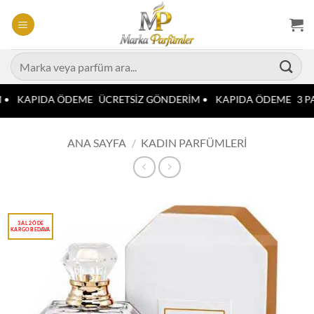
İçeriğe
atla
Ara:
 •
KAPIDA ÖDEME
ÜCRETSİZ GÖNDERİM •
KAPIDA ÖDEME
3 PA
ANA SAYFA
/
KADIN PARFÜMLERI