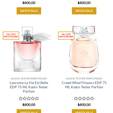
5
5
₺
800,00
₺
800,00
üzerinden
üzerinden
0
0
SEPETE EKLE
SEPETE EKLE
oy
oy
aldı
aldı
KADIN TESTER PARFÜMLERI
KADIN TESTER PARFÜMLERI
Lancome La Vie Est Belle
Creed Wind Flowers EDP 75
EDP 75 ML Kadın Tester
ML Kadın Tester Parfüm
Parfüm
5
5
₺
800,00
₺
800,00
üzerinden
üzerinden
0
0
SEPETE EKLE
SEPETE EKLE