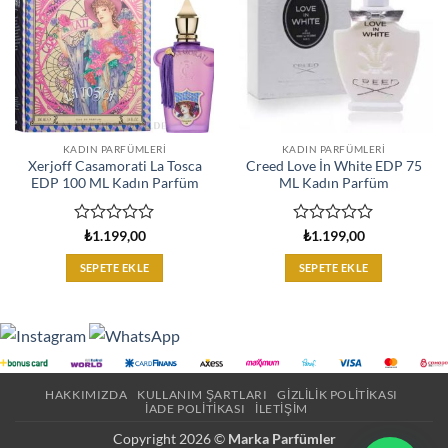
KADIN PARFÜMLERI
KADIN PARFÜMLERI
Xerjoff Casamorati La Tosca
Creed Love İn White EDP 75
EDP 100 ML Kadın Parfüm
ML Kadın Parfüm
5
5
₺
1.199,00
₺
1.199,00
üzerinden
üzerinden
0
0
SEPETE EKLE
SEPETE EKLE
oy
oy
aldı
aldı
HAKKIMIZDA
KULLANIM ŞARTLARI
GIZLILIK POLITIKASI
İADE POLITIKASI
İLETIŞIM
Copyright 2026 ©
Marka Parfümler