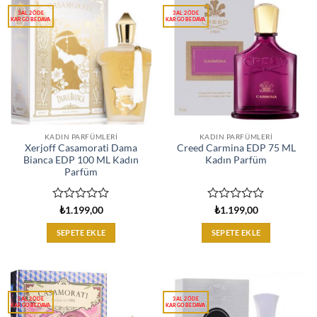
KADIN PARFÜMLERI
KADIN PARFÜMLERI
Xerjoff Casamorati Dama
Creed Carmina EDP 75 ML
Bianca EDP 100 ML Kadın
Kadın Parfüm
Parfüm
5
5
₺
1.199,00
₺
1.199,00
üzerinden
üzerinden
0
0
SEPETE EKLE
SEPETE EKLE
oy
oy
aldı
aldı