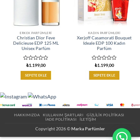
ERKEK PARFÜMLERI
KADIN PARFÜMLERI
Christian Dior Feve
Xerjoff Casamorati Bouquet
Delicieuse EDP 125 ML
Ideale EDP 100 Kadın
Unisex Parfüm
Parfüm
5
5
₺
1.199,00
₺
1.199,00
üzerinden
üzerinden
0
0
SEPETE EKLE
SEPETE EKLE
oy
oy
aldı
aldı
HAKKIMIZDA
KULLANIM ŞARTLARI
GIZLILIK POLITIKASI
İADE POLITIKASI
İLETIŞIM
Copyright 2026 ©
Marka Parfümler