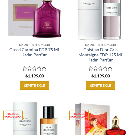
KADIN PARFÜMLERI
KADIN PARFÜMLERI
Creed Carmina EDP 75 ML
Chistian Dior Gris
Kadın Parfüm
Montaigne EDP 125 ML
Kadın Parfüm
5
5
₺
1.199,00
₺
1.199,00
üzerinden
üzerinden
0
0
SEPETE EKLE
SEPETE EKLE
oy
oy
aldı
aldı