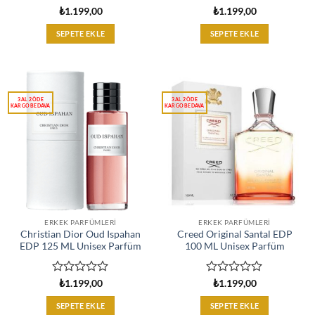
5
5
₺
1.199,00
₺
1.199,00
üzerinden
üzerinden
0
0
SEPETE EKLE
SEPETE EKLE
oy
oy
aldı
aldı
ERKEK PARFÜMLERI
ERKEK PARFÜMLERI
Christian Dior Oud Ispahan
Creed Original Santal EDP
EDP 125 ML Unisex Parfüm
100 ML Unisex Parfüm
5
5
₺
1.199,00
₺
1.199,00
üzerinden
üzerinden
0
0
SEPETE EKLE
SEPETE EKLE