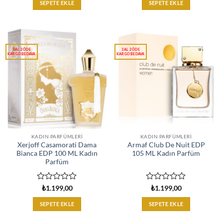
0
0
SEPETE EKLE
SEPETE EKLE
oy
oy
aldı
aldı
KADIN PARFÜMLERI
KADIN PARFÜMLERI
Xerjoff Casamorati Dama
Armaf Club De Nuit EDP
Bianca EDP 100 ML Kadın
105 ML Kadın Parfüm
Parfüm
5
5
₺
1.199,00
₺
1.199,00
üzerinden
üzerinden
0
0
SEPETE EKLE
SEPETE EKLE
oy
oy
aldı
aldı