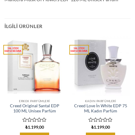
İLGILI ÜRÜNLER
ERKEK PARFÜMLERI
KADIN PARFÜMLERI
Creed Original Santal EDP
Creed Love İn White EDP 75
100 ML Unisex Parfüm
ML Kadın Parfüm
5
5
₺
1.199,00
₺
1.199,00
üzerinden
üzerinden