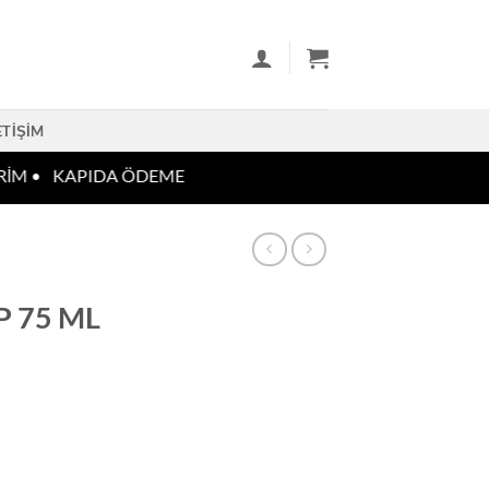
ETIŞIM
İM •
KAPIDA ÖDEME
DP 75 ML
 adet