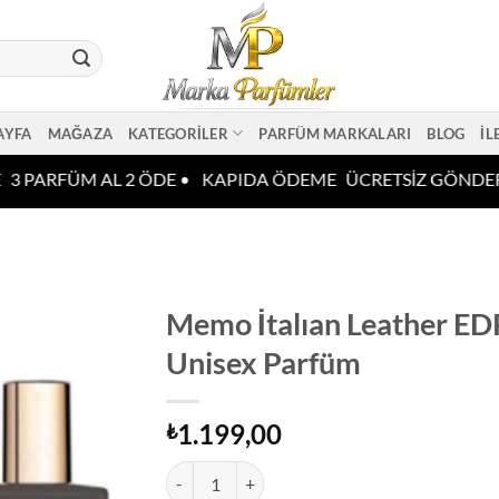
AYFA
MAĞAZA
KATEGORILER
PARFÜM MARKALARI
BLOG
İL
3 PARFÜM AL 2 ÖDE •
KAPIDA ÖDEME
ÜCRETSİZ GÖNDER
Memo İtalıan Leather E
Unisex Parfüm
1.199,00
₺
Memo İtalıan Leather EDP 75 ML Unisex Parfüm