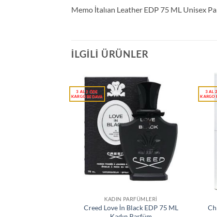
Memo İtalıan Leather EDP 75 ML Unisex P
İLGILI ÜRÜNLER
KADIN PARFÜMLERI
Creed Love İn Black EDP 75 ML
Ch
Kadın Parfüm