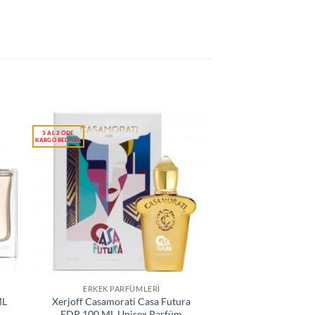
ERKEK PARFÜMLERI
ML
Xerjoff Casamorati Casa Futura
EDP 100 ML Unisex Parfüm