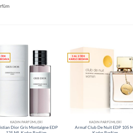
arfüm
KADIN PARFÜMLERI
KADIN PARFÜMLERI
istian Dior Gris Montaigne EDP
Armaf Club De Nuit EDP 105 
125 ML Kadın Parfüm
Kadın Parfüm