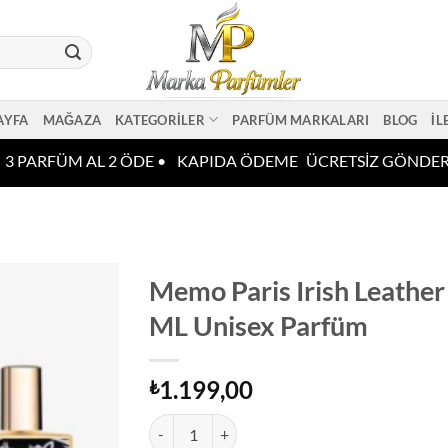
AYFA
MAĞAZA
KATEGORILER
PARFÜM MARKALARI
BLOG
İL
3 PARFÜM AL 2 ÖDE •
KAPIDA ÖDEME
ÜCRETSİZ GÖNDERİ
Memo Paris Irish Leathe
ML Unisex Parfüm
1.199,00
₺
Memo Paris Irish Leather EDP 75 ML Unisex Pa