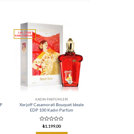
KADIN PARFÜMLERI
DP
Xerjoff Casamorati Bouquet Ideale
EDP 100 Kadın Parfüm
5
₺
1.199,00
üzerinden