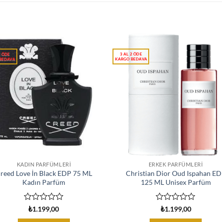
KADIN PARFÜMLERI
ERKEK PARFÜMLERI
reed Love İn Black EDP 75 ML
Christian Dior Oud Ispahan E
Kadın Parfüm
125 ML Unisex Parfüm
5
5
₺
1.199,00
₺
1.199,00
üzerinden
üzerinden