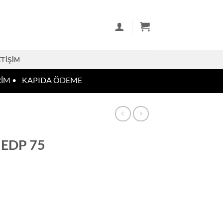
ETIŞIM
M •
KAPIDA ÖDEME
r EDP 75
rfüm adet