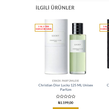
İLGILI ÜRÜNLER
ERKEK PARFÜMLERI
Christian Dior Lucky 125 ML Unisex
C
Parfüm
5
₺
1.199,00
üzerinden