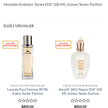
Montale Arabians Tonka EDP 100 ML Unisex Tester Parfüm
İLGILI ÜRÜNLER
KADIN TESTER PARFÜMLERI
ERKEK TESTER PARFÜMLERI
Lacoste Poul Femme 90 ML
Xerjoff 1861 Naxos EDP 100
Kadın Tester Parfüm
ML Unisex Tester Parfüm
5
5
₺
800,00
₺
800,00