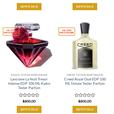
üzerinden
üzerinden
0
0
SEPETE EKLE
SEPETE EKLE
oy
oy
aldı
aldı
KADIN TESTER PARFÜMLERI
ERKEK TESTER PARFÜMLERI
Lancome La Nuit Tresor
Creed Royal Oud EDP 100
Intense EDP 100 ML Kadın
ML Unisex Tester Parfüm
Tester Parfüm
5
5
₺
800,00
₺
800,00
üzerinden
üzerinden
0
0
SEPETE EKLE
SEPETE EKLE
oy
oy