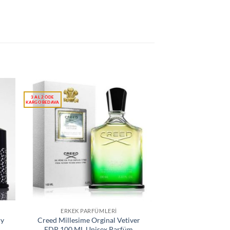
ERKEK PARFÜMLERI
ry
Creed Millesime Orginal Vetiver
EDP 100 ML Unisex Parfüm