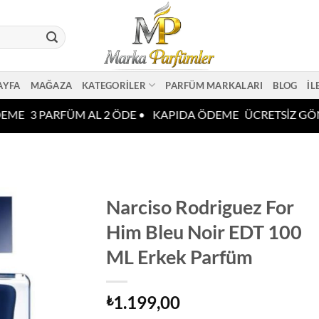
AYFA
MAĞAZA
KATEGORILER
PARFÜM MARKALARI
BLOG
İL
EME
3 PARFÜM AL 2 ÖDE •
KAPIDA ÖDEME
ÜCRETSİZ GÖN
Narciso Rodriguez For
Him Bleu Noir EDT 100
ML Erkek Parfüm
1.199,00
₺