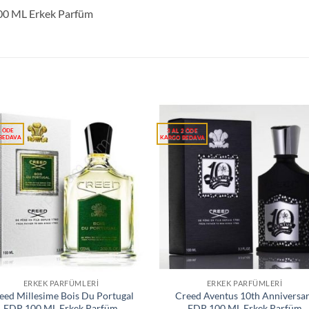
100 ML Erkek Parfüm
ERKEK PARFÜMLERI
ERKEK PARFÜMLERI
eed Millesime Bois Du Portugal
Creed Aventus 10th Anniversa
EDP 100 ML Erkek Parfüm
EDP 100 ML Erkek Parfüm