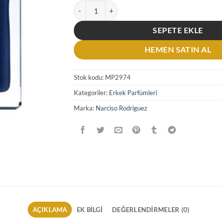
Narciso Rodriguez For Him Bleu Noir EDT 100 
SEPETE EKLE
HEMEN SATIN AL
Stok kodu:
MP2974
Kategoriler:
Erkek Parfümleri
Marka:
Narciso Rodriguez
AÇIKLAMA
EK BILGI
DEĞERLENDIRMELER (0)