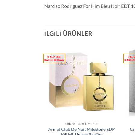
Narciso Rodriguez For Him Bleu Noir EDT 
İLGILI ÜRÜNLER
ERKEK PARFÜMLERI
Armaf Club De Nuit Milestone EDP
Cr
105 ML Unisex Parfüm