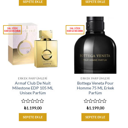
0
0
SEPETE EKLE
SEPETE EKLE
oy
oy
aldı
aldı
ERKEK PARFÜMLERI
ERKEK PARFÜMLERI
Armaf Club De Nuit
Bottega Veneta Pour
Milestone EDP 105 ML
Homme 75 ML Erkek
Unisex Parfüm
Parfüm
5
5
₺
1.199,00
₺
1.199,00
üzerinden
üzerinden
0
0
SEPETE EKLE
SEPETE EKLE
oy
oy
aldı
aldı