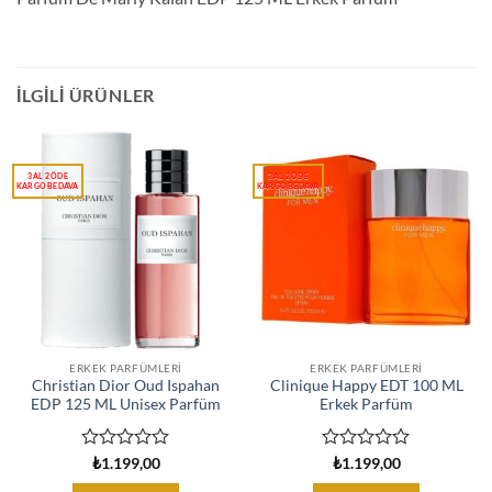
İLGILI ÜRÜNLER
ERKEK PARFÜMLERI
ERKEK PARFÜMLERI
Christian Dior Oud Ispahan
Clinique Happy EDT 100 ML
EDP 125 ML Unisex Parfüm
Erkek Parfüm
5
5
₺
1.199,00
₺
1.199,00
üzerinden
üzerinden