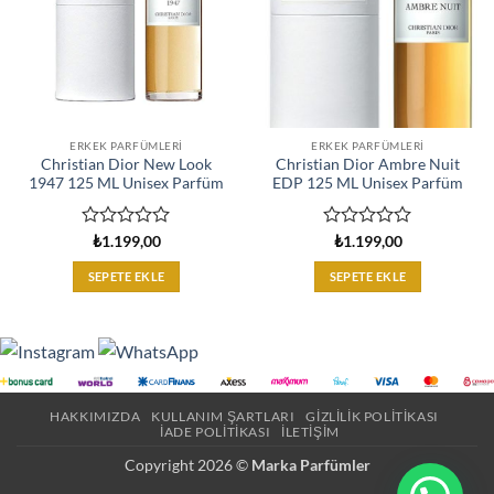
ERKEK PARFÜMLERI
ERKEK PARFÜMLERI
Christian Dior New Look
Christian Dior Ambre Nuit
1947 125 ML Unisex Parfüm
EDP 125 ML Unisex Parfüm
5
5
₺
1.199,00
₺
1.199,00
üzerinden
üzerinden
0
0
SEPETE EKLE
SEPETE EKLE
oy
oy
aldı
aldı
HAKKIMIZDA
KULLANIM ŞARTLARI
GIZLILIK POLITIKASI
İADE POLITIKASI
İLETIŞIM
Copyright 2026 ©
Marka Parfümler