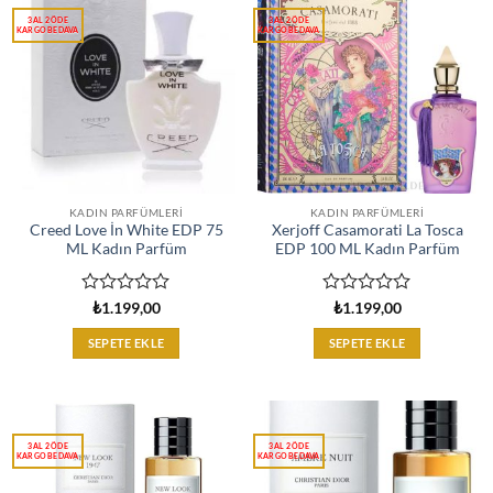
KADIN PARFÜMLERI
KADIN PARFÜMLERI
Creed Love İn White EDP 75
Xerjoff Casamorati La Tosca
ML Kadın Parfüm
EDP 100 ML Kadın Parfüm
5
5
₺
1.199,00
₺
1.199,00
üzerinden
üzerinden
0
0
SEPETE EKLE
SEPETE EKLE
oy
oy
aldı
aldı