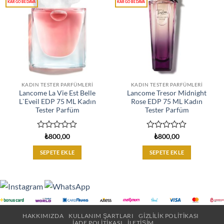
KADIN TESTER PARFÜMLERI
KADIN TESTER PARFÜMLERI
Lancome La Vie Est Belle
Lancome Tresor Midnight
L`Eveil EDP 75 ML Kadın
Rose EDP 75 ML Kadın
Tester Parfüm
Tester Parfüm
5
5
₺
800,00
₺
800,00
üzerinden
üzerinden
0
0
SEPETE EKLE
SEPETE EKLE
oy
oy
aldı
aldı
HAKKIMIZDA
KULLANIM ŞARTLARI
GIZLILIK POLITIKASI
İADE POLITIKASI
İLETIŞIM