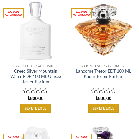
ERKEK TESTER PARFÜMLERI
KADIN TESTER PARFÜMLERI
Creed Silver Mountain
Lancome Tresor EDT 100 ML
Water EDP 100 ML Unisex
Kadın Tester Parfüm
Tester Parfüm
5
5
₺
800,00
₺
800,00
üzerinden
üzerinden
0
0
SEPETE EKLE
SEPETE EKLE
oy
oy
aldı
aldı