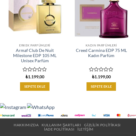
ERKEK PARFÜMLERI
KADIN PARFÜMLERI
Armaf Club De Nuit
Creed Carmina EDP 75 ML
Milestone EDP 105 ML
Kadın Parfüm
Unisex Parfüm
5
5
₺
1.199,00
₺
1.199,00
üzerinden
üzerinden
0
0
SEPETE EKLE
SEPETE EKLE
oy
oy
aldı
aldı
HAKKIMIZDA
KULLANIM ŞARTLARI
GIZLILIK POLITIKASI
İADE POLITIKASI
İLETIŞIM