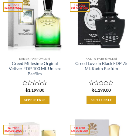
ERKEK PARFÜMLERI
KADIN PARFÜMLERI
Creed Millesime Orginal
Creed Love İn Black EDP 75
Vetiver EDP 100 ML Unisex
ML Kadın Parfüm
Parfüm
5
5
₺
1.199,00
₺
1.199,00
üzerinden
üzerinden
0
0
SEPETE EKLE
SEPETE EKLE
oy
oy
aldı
aldı