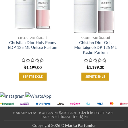
ERKEK PARFÜMLERI
KADIN PARFÜMLERI
Christian Dior Holy Peony
Chistian Dior Gris
EDP 125 ML Unisex Parfüm
Montaigne EDP 125 ML
Kadın Parfüm
5
5
₺
1.199,00
₺
1.199,00
üzerinden
üzerinden
0
0
SEPETE EKLE
SEPETE EKLE
oy
oy
aldı
aldı
HAKKIMIZDA
KULLANIM ŞARTLARI
GIZLILIK POLITIKASI
İADE POLITIKASI
İLETIŞIM
Copyright 2026 ©
Marka Parfümler