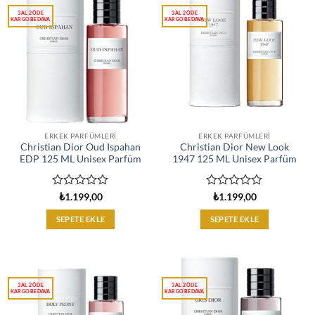
ERKEK PARFÜMLERI
ERKEK PARFÜMLERI
Christian Dior Oud Ispahan
Christian Dior New Look
EDP 125 ML Unisex Parfüm
1947 125 ML Unisex Parfüm
5
5
₺
1.199,00
₺
1.199,00
üzerinden
üzerinden
0
0
SEPETE EKLE
SEPETE EKLE
oy
oy
aldı
aldı