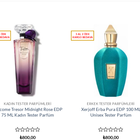
KADIN TESTER PARFÜMLERI
ERKEK TESTER PARFÜMLERI
come Tresor Midnight Rose EDP
Xerjoff Erba Pura EDP 100 M
75 ML Kadın Tester Parfüm
Unisex Tester Parfüm
5
5
₺
800,00
₺
800,00