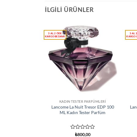
İLGILI ÜRÜNLER
KADIN TESTER PARFÜMLERI
Lancome La Nuit Tresor EDP 100
Lan
ML Kadın Tester Parfüm
5
₺
800,00