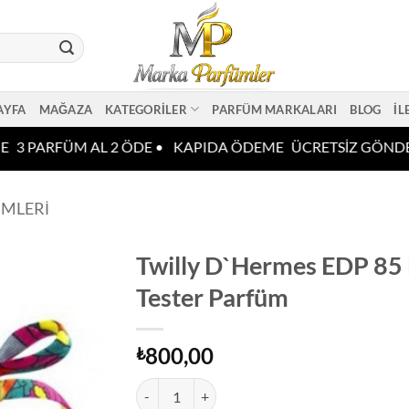
AYFA
MAĞAZA
KATEGORILER
PARFÜM MARKALARI
BLOG
İL
3 PARFÜM AL 2 ÖDE •
KAPIDA ÖDEME
ÜCRETSİZ GÖNDE
ÜMLERI
Twilly D`Hermes EDP 85
Tester Parfüm
800,00
₺
Twilly D`Hermes EDP 85 ML Kadın Tester Parfü