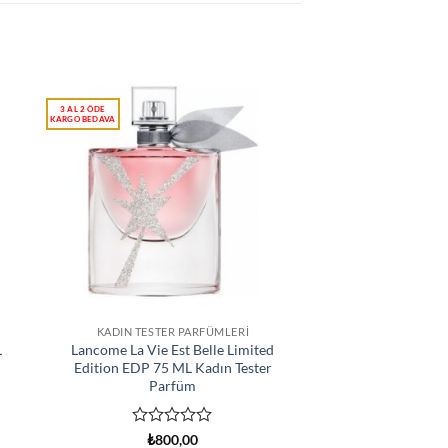
KADIN TESTER PARFÜMLERI
L
Lancome La Vie Est Belle Limited
Edition EDP 75 ML Kadın Tester
Parfüm
5
₺
800,00