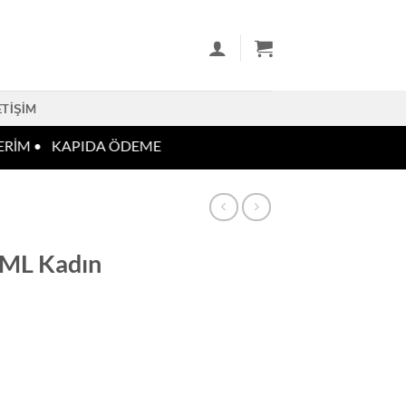
ETIŞIM
RİM •
KAPIDA ÖDEME
 ML Kadın
m adet