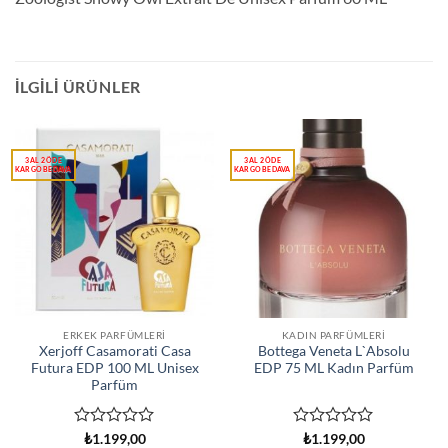
İLGILI ÜRÜNLER
ERKEK PARFÜMLERI
KADIN PARFÜMLERI
Xerjoff Casamorati Casa
Bottega Veneta L`Absolu
Futura EDP 100 ML Unisex
EDP 75 ML Kadın Parfüm
Parfüm
5
5
₺
1.199,00
₺
1.199,00