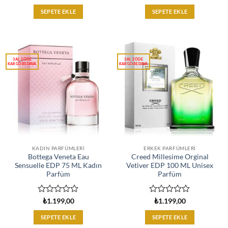
üzerinden
üzerinden
0
0
SEPETE EKLE
SEPETE EKLE
oy
oy
aldı
aldı
KADIN PARFÜMLERI
ERKEK PARFÜMLERI
Bottega Veneta Eau
Creed Millesime Orginal
Sensuelle EDP 75 ML Kadın
Vetiver EDP 100 ML Unisex
Parfüm
Parfüm
5
5
₺
1.199,00
₺
1.199,00
üzerinden
üzerinden
0
0
SEPETE EKLE
SEPETE EKLE
oy
oy