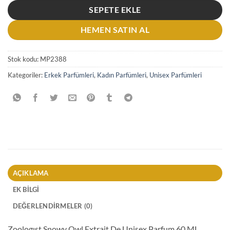
SEPETE EKLE
HEMEN SATIN AL
Stok kodu:
MP2388
Kategoriler:
Erkek Parfümleri
,
Kadın Parfümleri
,
Unisex Parfümleri
AÇIKLAMA
EK BILGI
DEĞERLENDIRMELER (0)
Zoologıst Snowy Owl Extrait De Unisex Parfum 60 ML