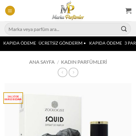
İçeriğe
atla
Ara:
KAPIDA ÖDEME
ÜCRETSİZ GÖNDERİM •
KAPIDA ÖDEME
3 PAR
ANA SAYFA
/
KADIN PARFÜMLERI