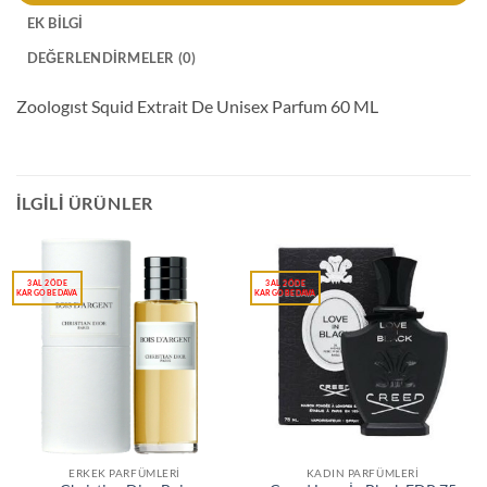
EK BILGI
DEĞERLENDIRMELER (0)
Zoologıst Squid Extrait De Unisex Parfum 60 ML
İLGILI ÜRÜNLER
ERKEK PARFÜMLERI
KADIN PARFÜMLERI