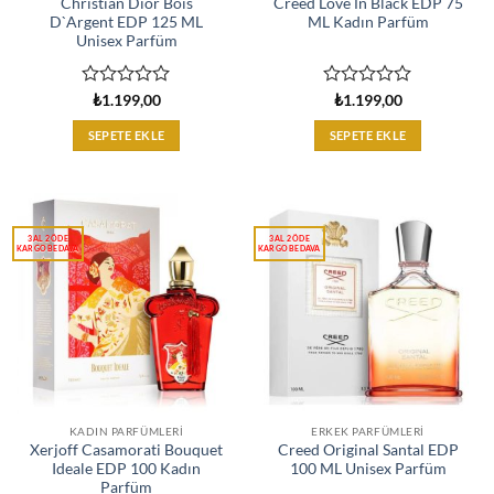
Christian Dior Bois
Creed Love İn Black EDP 75
D`Argent EDP 125 ML
ML Kadın Parfüm
Unisex Parfüm
5
5
₺
1.199,00
₺
1.199,00
üzerinden
üzerinden
0
0
SEPETE EKLE
SEPETE EKLE
oy
oy
aldı
aldı
KADIN PARFÜMLERI
ERKEK PARFÜMLERI
Xerjoff Casamorati Bouquet
Creed Original Santal EDP
Ideale EDP 100 Kadın
100 ML Unisex Parfüm
Parfüm