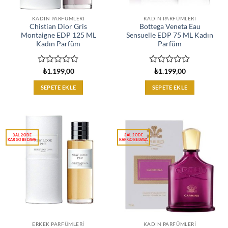
KADIN PARFÜMLERI
KADIN PARFÜMLERI
Chistian Dior Gris
Bottega Veneta Eau
Montaigne EDP 125 ML
Sensuelle EDP 75 ML Kadın
Kadın Parfüm
Parfüm
5
5
₺
1.199,00
₺
1.199,00
üzerinden
üzerinden
0
0
SEPETE EKLE
SEPETE EKLE
oy
oy
aldı
aldı
ERKEK PARFÜMLERI
KADIN PARFÜMLERI