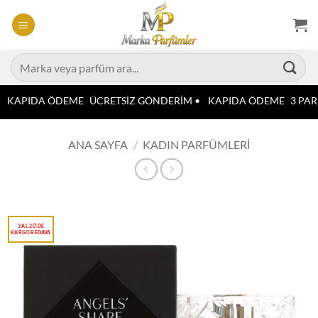
İçeriğe
atla
Ara:
KAPIDA ÖDEME
ÜCRETSİZ GÖNDERİM •
KAPIDA ÖDEME
3 PAR
ANA SAYFA
/
KADIN PARFÜMLERI