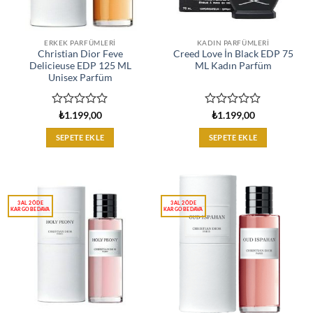
ERKEK PARFÜMLERI
KADIN PARFÜMLERI
Christian Dior Feve
Creed Love İn Black EDP 75
Delicieuse EDP 125 ML
ML Kadın Parfüm
Unisex Parfüm
5
5
₺
1.199,00
₺
1.199,00
üzerinden
üzerinden
0
0
SEPETE EKLE
SEPETE EKLE
oy
oy
aldı
aldı