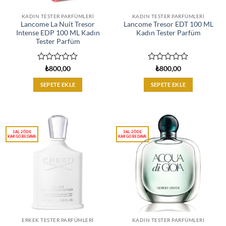
KADIN TESTER PARFÜMLERI
KADIN TESTER PARFÜMLERI
Lancome La Nuit Tresor
Lancome Tresor EDT 100 ML
Intense EDP 100 ML Kadın
Kadın Tester Parfüm
Tester Parfüm
5
5
₺
800,00
₺
800,00
üzerinden
üzerinden
0
0
SEPETE EKLE
SEPETE EKLE
oy
oy
aldı
aldı
ERKEK TESTER PARFÜMLERI
KADIN TESTER PARFÜMLERI