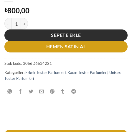
800,00
₺
By Kilian Sweet Redemption EDP 50 ML Unisex Tester Parfüm adet
SEPETE EKLE
HEMEN SATIN AL
Stok kodu:
3066D6634221
Kategoriler:
Erkek Tester Parfümleri
,
Kadın Tester Parfümleri
,
Unisex
Tester Parfümleri