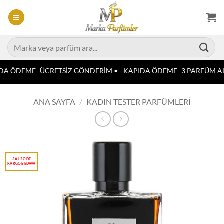
İçeriğe
atla
Ara:
DA ÖDEME
ÜCRETSİZ GÖNDERİM •
KAPIDA ÖDEME
3 PARFÜM AL
ANA SAYFA
/
KADIN TESTER PARFÜMLERI