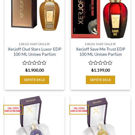
ERKEK PARFÜMLERI
ERKEK PARFÜMLERI
Xerjoff Oud Stars Luxor EDP
Xerjoff Save Me Trust EDP
100 ML Unisex Parfüm
100 ML Unisex Parfüm
5
5
₺
1.900,00
₺
1.199,00
üzerinden
üzerinden
0
0
SEPETE EKLE
SEPETE EKLE
oy
oy
aldı
aldı