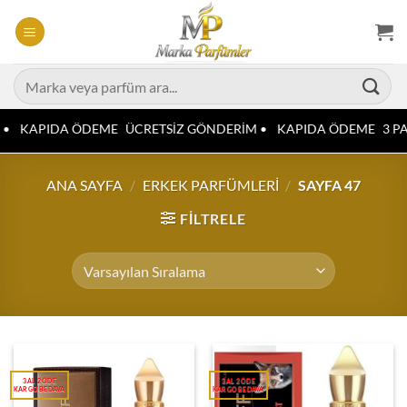
İçeriğe
atla
Ara:
•
KAPIDA ÖDEME
ÜCRETSİZ GÖNDERİM •
KAPIDA ÖDEME
3 PA
ANA SAYFA
/
ERKEK PARFÜMLERI
/
SAYFA 47
FILTRELE