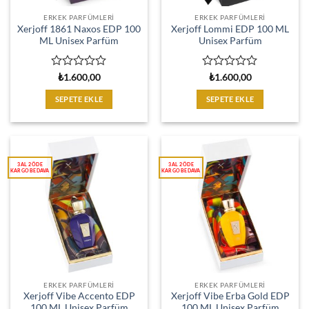
ERKEK PARFÜMLERI
ERKEK PARFÜMLERI
Xerjoff 1861 Naxos EDP 100
Xerjoff Lommi EDP 100 ML
ML Unisex Parfüm
Unisex Parfüm
5
5
₺
1.600,00
₺
1.600,00
üzerinden
üzerinden
0
0
SEPETE EKLE
SEPETE EKLE
oy
oy
aldı
aldı
ERKEK PARFÜMLERI
ERKEK PARFÜMLERI
Xerjoff Vibe Accento EDP
Xerjoff Vibe Erba Gold EDP
100 ML Unisex Parfüm
100 ML Unisex Parfüm